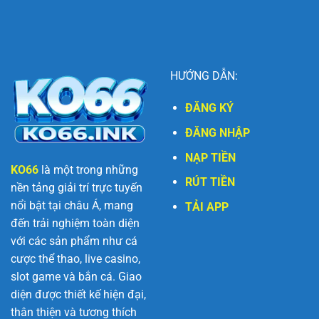
HƯỚNG DẪN:
ĐĂNG KÝ
ĐĂNG NHẬP
NẠP TIỀN
KO66
là một trong những
RÚT TIỀN
nền tảng giải trí trực tuyến
nổi bật tại châu Á, mang
TẢI APP
đến trải nghiệm toàn diện
với các sản phẩm như cá
cược thể thao, live casino,
slot game và bắn cá. Giao
diện được thiết kế hiện đại,
thân thiện và tương thích