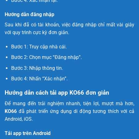
Bước 4: Xác nhận lại.
Hướng dẫn đăng nhập
Sau khi đã có tài khoản, việc đăng nhập chỉ mất vài giây
với quy trình cực kỳ đơn giản.
Bước 1: Truy cập nhà cái.
Bước 2: Chọn mục “Đăng nhập”.
Bước 3: Nhập thông tin.
Bước 4: Nhấn “Xác nhận”.
Hướng dẫn cách tải app KO66 đơn giản
Để mang đến trải nghiệm nhanh, tiện lợi, mượt mà hơn,
KO66
đã phát triển ứng dụng di động tương thích với cả
Android, iOS.
Tải app trên Android