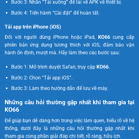
Bước 3: Nhấn “Tải xuống” để tải về APK về thiết bị.
Bước 4: Tiến hành “Cài đặt” để hoàn tất.
Tải app trên iPhone (iOS)
Đối với người dùng iPhone hoặc iPad,
KO66
cung cấp
phiên bản ứng dụng tương thích với iOS, đảm bảo vận
hành ổn định, mượt mà. Hãy làm theo các bước sau:
Bước 1: Mở trình duyệt Safari, truy cập
KO66
.
Bước 2: Chọn “Tải app iOS”.
Bước 3: Làm theo hướng dẫn để lưu về máy.
Những câu hỏi thường gặp nhất khi tham gia tại
KO66
Để giúp bạn dễ dàng hơn trong việc làm quen, hiểu rõ về hệ
thống, dưới đây là những câu hỏi thường gặp nhất khi
tham gia cùng phần giải đáp chi tiết, rõ ràng, hữu ích.