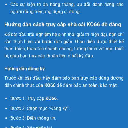
Các sự kiện tri ân hàng tháng, ưu đãi dành riêng cho
người dùng trên ứng dụng di động.
Hướng dẫn cách truy cập nhà cái KO66 dễ dàng
Để bắt đầu trải nghiệm hệ sinh thái giải trí hiện đại, bạn chỉ
cần thực hiện vài bước đơn giản. Giao diện được thiết kế
thân thiện, thao tác nhanh chóng, tương thích với mọi thiết
bị, giúp bạn truy cập thuận tiện ở bất kỳ đâu.
Hướng dẫn đăng ký
Trước khi bắt đầu, hãy đảm bảo bạn truy cập đúng đường
dẫn chính thức của
KO66
để đảm bảo an toàn, bảo mật.
Bước 1: Truy cập
KO66.
Bước 2: Chọn mục “Đăng ký”.
Bước 3: Điền thông tin.