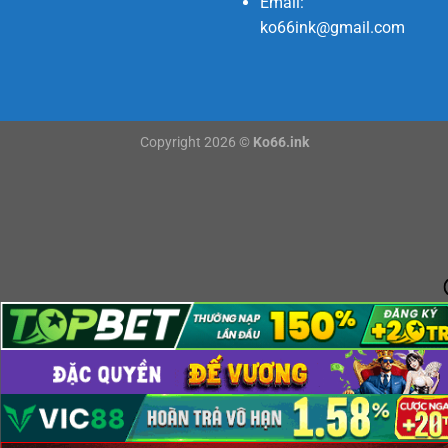
Email:
ko66ink@gmail.com
Copyright 2026 ©
Ko66.ink