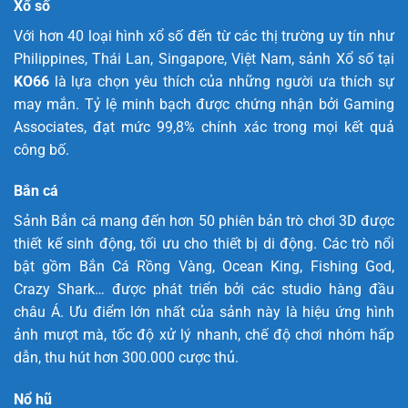
Xổ số
Với hơn 40 loại hình xổ số đến từ các thị trường uy tín như
Philippines, Thái Lan, Singapore, Việt Nam, sảnh Xổ số tại
KO66
là lựa chọn yêu thích của những người ưa thích sự
may mắn. Tỷ lệ minh bạch được chứng nhận bởi Gaming
Associates, đạt mức 99,8% chính xác trong mọi kết quả
công bố.
Bắn cá
Sảnh Bắn cá mang đến hơn 50 phiên bản trò chơi 3D được
thiết kế sinh động, tối ưu cho thiết bị di động. Các trò nổi
bật gồm Bắn Cá Rồng Vàng, Ocean King, Fishing God,
Crazy Shark… được phát triển bởi các studio hàng đầu
châu Á. Ưu điểm lớn nhất của sảnh này là hiệu ứng hình
ảnh mượt mà, tốc độ xử lý nhanh, chế độ chơi nhóm hấp
dẫn, thu hút hơn 300.000 cược thủ.
Nổ hũ