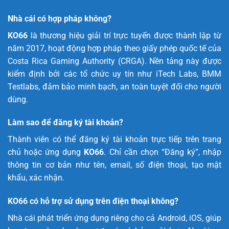
Nhà cái có hợp pháp không?
KO66
là thương hiệu giải trí trực tuyến được thành lập từ
năm 2017, hoạt động hợp pháp theo giấy phép quốc tế của
Costa Rica Gaming Authority (CRGA). Nền tảng này được
kiểm định bởi các tổ chức uy tín như iTech Labs, BMM
Testlabs, đảm bảo minh bạch, an toàn tuyệt đối cho người
dùng.
Làm sao để đăng ký tài khoản?
Thành viên có thể đăng ký tài khoản trực tiếp trên trang
chủ hoặc ứng dụng
KO66
. Chỉ cần chọn “Đăng ký”, nhập
thông tin cơ bản như tên, email, số điện thoại, tạo mật
khẩu, xác nhận.
KO66 có hỗ trợ sử dụng trên điện thoại không?
Nhà cái phát triển ứng dụng riêng cho cả Android, iOS, giúp