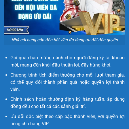
Nhà cái cung cấp đến hội viên đa dạng ưu đãi độc quyền
Gói quà chào mừng dành cho người đăng ký tài khoản
mới, mang đến khởi đầu thuận lợi, đầy hứng khởi.
Chương trình tích điểm thưởng cho mỗi lượt tham gia,
có thể quy đổi thành phần quà hoặc quyền lợi thành
viên.
Chính sách hoàn thưởng định kỳ hàng tuần, áp dụng
đồng đều cho tất cả các sảnh giải trí.
Ưu đãi đặc biệt theo cấp bậc thành viên, với quyền lợi
riêng cho hạng VIP.