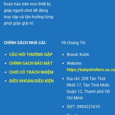
hoàn hảo trên mọi thiết bị,
giúp người chơi dễ dàng
truy cập và tận hưởng từng
phút giây giải trí.
CHÍNH SÁCH NHÀ CÁI:
Về Chúng Tôi
CÂU HỎI THƯỜNG GẶP
Brand: Ko66
CHÍNH SÁCH BẢO MẬT
Website:
https://babystrollers.us.
CHƠI CÓ TRÁCH NHIỆM
Địa chỉ: 209 Tân Thới
ĐIỀU KHOẢN ĐIỀU KIỆN
Nhất 17, Tân Thới Nhất,
Quận 12, Thành phố Hồ
Chí Minh
SĐT: 0904221610