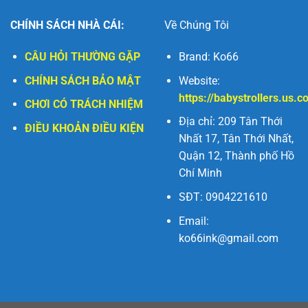
CHÍNH SÁCH NHÀ CÁI:
Về Chúng Tôi
CÂU HỎI THƯỜNG GẶP
Brand: Ko66
CHÍNH SÁCH BẢO MẬT
Website:
https://babystrollers.us.
CHƠI CÓ TRÁCH NHIỆM
Địa chỉ: 209 Tân Thới
ĐIỀU KHOẢN ĐIỀU KIỆN
Nhất 17, Tân Thới Nhất,
Quận 12, Thành phố Hồ
Chí Minh
SĐT: 0904221610
Email:
ko66ink@gmail.com