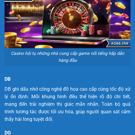
Casino hội tụ những nhà cung cấp game nổi tiếng hấp dẫn
hàng đầu
DB
DB ghi dấu nhờ công nghệ đồ họa cao cấp cùng tốc độ xử
lý ổn định. Mỗi khung hình đều thể hiện rõ độ chi tiết,
mang đến trải nghiệm thị giác mãn nhãn. Toàn bộ quá
trình tương tác được tối ưu hóa, giúp người quan sát cảm
thấy hài lòng tuyệt đối.
DG