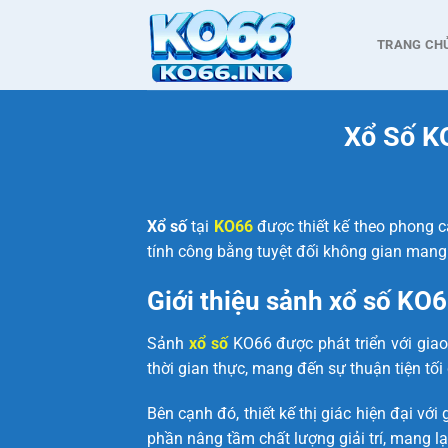
Bỏ
qua
TRANG CH
nội
dung
Xổ Số KO
Xổ số
tại
KO66
được thiết kế theo phong cá
tính công bằng tuyệt đối không gian mang đ
Giới thiệu sảnh xổ số KO
Sảnh
xổ số
KO66 được phát triển với giao
thời gian thực, mang đến sự thuận tiện tối 
Bên cạnh đó, thiết kế thị giác hiện đại v
phần nâng tầm chất lượng giải trí, mang l