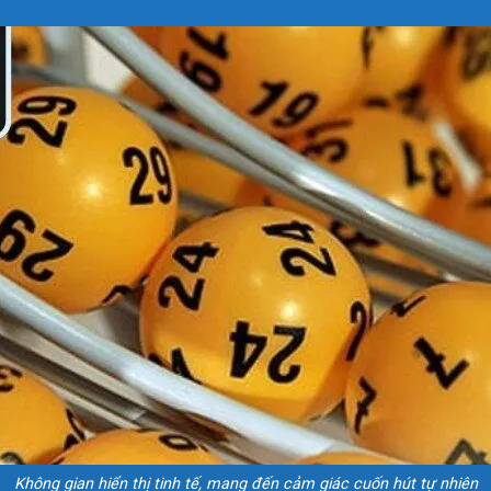
Không gian hiển thị tinh tế, mang đến cảm giác cuốn hút tự nhiên