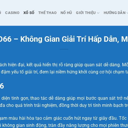
Ủ
CASINO
XỔ SỐ
THỂ THAO
NỔ HŨ
GIỚI THIỆU
HƯỚNG DẪN
66 – Không Gian Giải Trí Hấp Dẫn, 
ch hiện đại, kết quả hiển thị rõ ràng giúp quan sát dễ dàng. M
ậm yếu tố giải trí, đem lại niềm hứng khởi cùng cơ hội chạm ta
66
 diện tinh gọn, thao tác dễ dàng giúp mọi bước quan sát trở n
đa cho quá trình trải nghiệm, đồng thời duy trì tính minh bạch t
ới gam màu hài hòa tạo cảm giác cuốn hút ngay từ giây đầu. Tốc
ại không gian sinh động, tràn đầy năng lượng cho mọi phiên thư