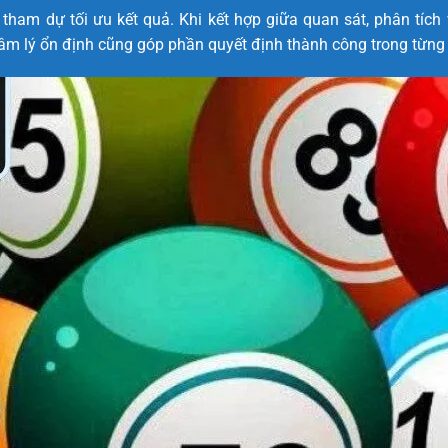
 tham dự tối ưu kết quả. Khi kết hợp giữa quan sát, phân tích 
 tâm lý ổn định cũng góp phần quyết định thành công trong từng l