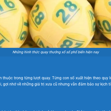
Những hình thức quay thưởng xổ số phổ biến hiện nay
ân thuộc trong từng lượt quay. Từng con số xuất hiện theo quy l
, gợi nhớ về những giá trị xưa cũ nhưng vẫn đảm bảo sự kịch tín