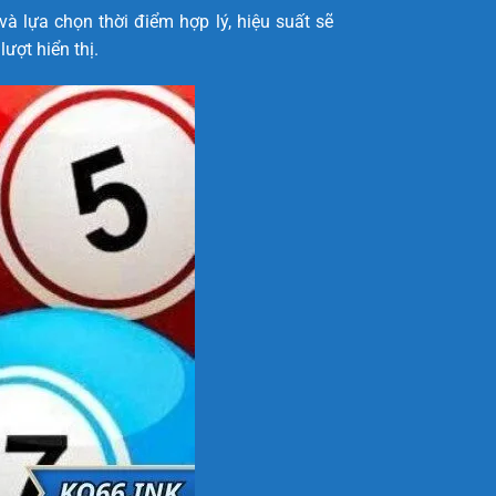
và lựa chọn thời điểm hợp lý, hiệu suất sẽ
ượt hiển thị.