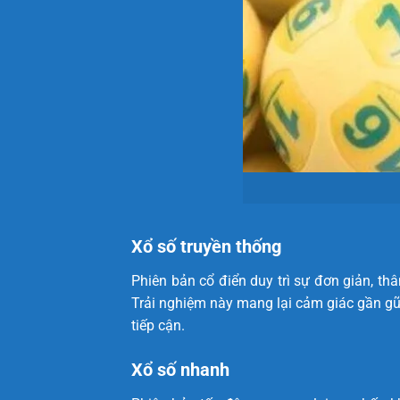
Xổ số truyền thống
Phiên bản cổ điển duy trì sự đơn giản, th
Trải nghiệm này mang lại cảm giác gần gũi
tiếp cận.
Xổ số nhanh