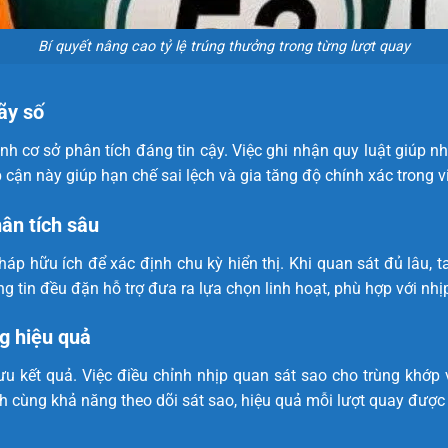
Bí quyết nâng cao tỷ lệ trúng thưởng trong từng lượt quay
ãy số
ành cơ sở phân tích đáng tin cậy. Việc ghi nhận quy luật giúp 
cận này giúp hạn chế sai lệch và gia tăng độ chính xác trong v
ân tích sâu
pháp hữu ích để xác định chu kỳ hiển thị. Khi quan sát đủ lâu, 
g tin đều đặn hỗ trợ đưa ra lựa chọn linh hoạt, phù hợp với nhịp
g hiệu quả
 ưu kết quả. Việc điều chỉnh nhịp quan sát sao cho trùng khớp
nh cùng khả năng theo dõi sát sao, hiệu quả mỗi lượt quay được 