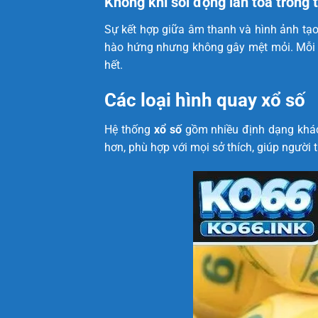
Không khí sôi động lan tỏa trong 
Sự kết hợp giữa âm thanh và hình ảnh tạo
hào hứng nhưng không gây mệt mỏi. Mỗi vò
hết.
Các loại hình quay xổ số
Hệ thống
xổ số
gồm nhiều định dạng khác 
hơn, phù hợp với mọi sở thích, giúp người