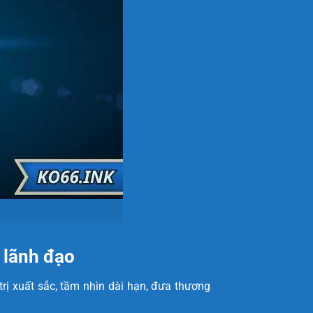
 lãnh đạo
rị xuất sắc, tầm nhìn dài hạn, đưa thương