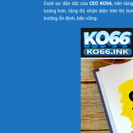
Dưới sự dẫn dắt của
CEO KO66,
nền tảng
tượng hơn, tăng độ nhận diện trên thị t
trưởng ổn định, bền vững.