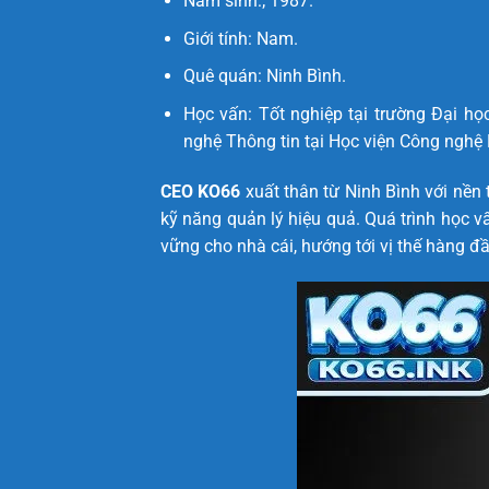
Năm sinh:; 1987.
Giới tính: Nam.
Quê quán: Ninh Bình.
Học vấn: Tốt nghiệp tại trường Đại h
nghệ Thông tin tại Học viện Công nghệ 
CEO KO66
xuất thân từ Ninh Bình với nền t
kỹ năng quản lý hiệu quả. Quá trình học v
vững cho nhà cái, hướng tới vị thế hàng đầu