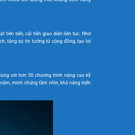
iên tiến, cải tiến giao diện liên tục. Nhờ
, tăng sự tin tưởng từ cộng đồng, tạo lợi
cùng với hơn 50 chương trình nâng cao kỹ
 năm, minh chứng tầm nhìn, khả năng triển